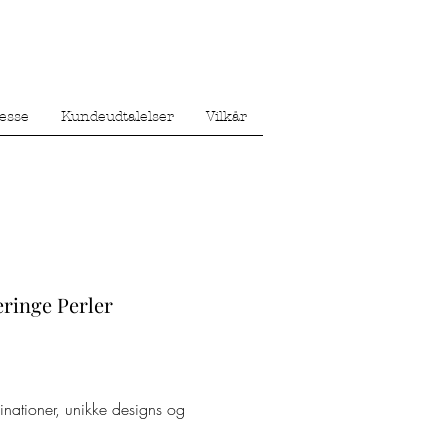
esse
Kundeudtalelser
Vilkår
ringe Perler
inationer, unikke designs og