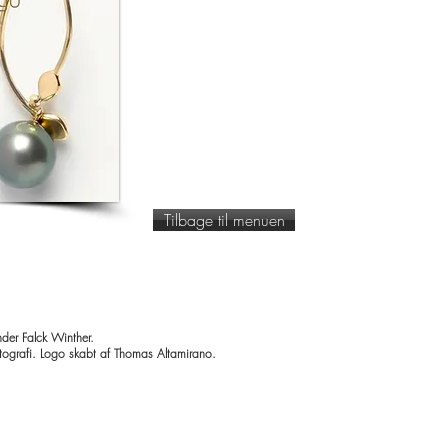
Tilbage til menuen
der Falck Winther.
tografi. Logo skabt af Thomas Altamirano.