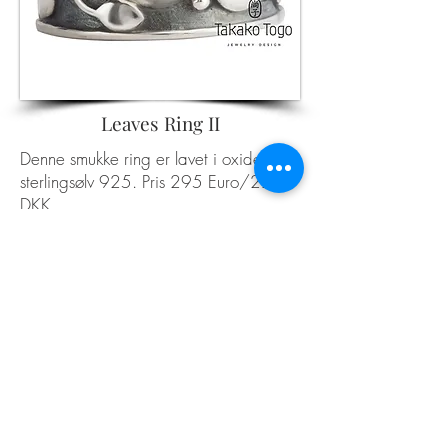
Leaves Ring II
Denne smukke ring er lavet i oxideret
sterlingsølv 925. Pris 295 Euro/2200
DKK.
Kontakt mig
for størrelser, mulige
kombinationer, unikke designs og mere.
Klik på billedet for at forstørre
Tilbage til menuen